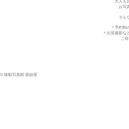
大人も
お写
​そ
＊予約制
＊出張撮影な
​ご
© 移動写真館 喜録屋