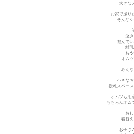
大きな
お家で撮り
そんなシ
泣き
遊んでい
離乳
おや
オムツ
みんな
小さなお
授乳スペース
オムツも用
もちろんオム
おし
着替え
お子さ