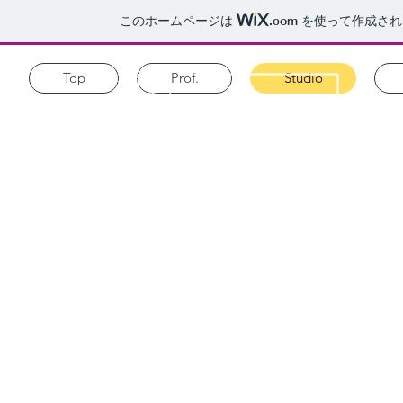
このホームページは
.com
を使って作成され
Top
Prof.
Studio
喜録屋
​てくてく