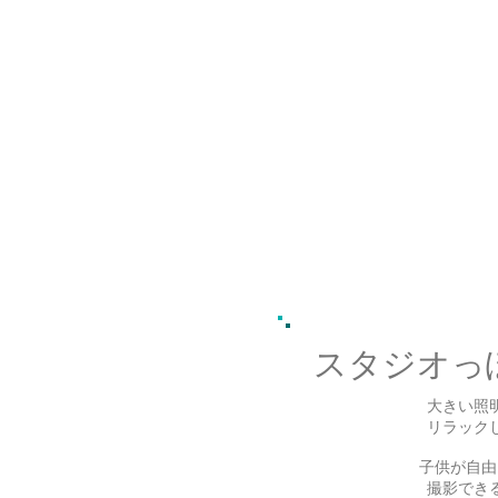
​移
フ
長野
スタジオっ
大きい照
リラック
子供が自由
撮影でき